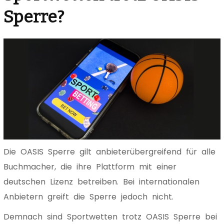
Sperre?
Die OASIS Sperre gilt anbieterübergreifend für alle
Buchmacher, die ihre Plattform mit einer
deutschen Lizenz betreiben. Bei internationalen
Anbietern greift die Sperre jedoch nicht.
Demnach sind Sportwetten trotz OASIS Sperre bei