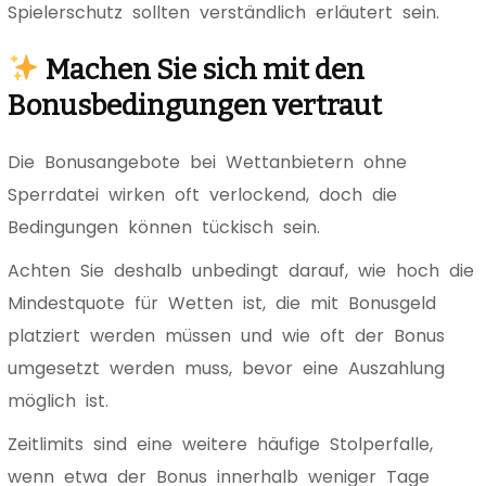
Spielerschutz sollten verständlich erläutert sein.
Machen Sie sich mit den
Bonusbedingungen vertraut
Die Bonusangebote bei Wettanbietern ohne
Sperrdatei wirken oft verlockend, doch die
Bedingungen können tückisch sein.
Achten Sie deshalb unbedingt darauf, wie hoch die
Mindestquote für Wetten ist, die mit Bonusgeld
platziert werden müssen und wie oft der Bonus
umgesetzt werden muss, bevor eine Auszahlung
möglich ist.
Zeitlimits sind eine weitere häufige Stolperfalle,
wenn etwa der Bonus innerhalb weniger Tage