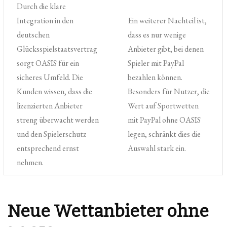
Durch die klare
Integration in den
Ein weiterer Nachteil ist,
deutschen
dass es nur wenige
Glücksspielstaatsvertrag
Anbieter gibt, bei denen
sorgt OASIS für ein
Spieler mit PayPal
sicheres Umfeld. Die
bezahlen können.
Kunden wissen, dass die
Besonders für Nutzer, die
lizenzierten Anbieter
Wert auf Sportwetten
streng überwacht werden
mit PayPal ohne OASIS
und den Spielerschutz
legen, schränkt dies die
entsprechend ernst
Auswahl stark ein.
nehmen.
Neue Wettanbieter ohne