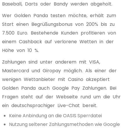
Baseball, Darts oder Bandy werden abgeholt.
Wer Golden Panda testen möchte, erhält zum
Start einen Begrüßungsbonus von 200% bis zu
7.500 Euro. Bestehende Kunden profitieren von
einem Cashback auf verlorene Wetten in der
Höhe von 10 %.
Zahlungen sind unter anderem mit VISA,
Mastercard und Giropay möglich. Als einer der
wenigen Wettanbieter mit Casino akzeptiert
Golden Panda auch Google Pay Zahlungen. Bei
Fragen steht auf der Webseite rund um die Uhr
ein deutschsprachiger Live-Chat bereit.
Keine Anbindung an die OASIS Sperrdatei
Nutzung seltener Zahlungsmethoden wie Google