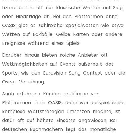
Lizenz bieten oft nur klassische Wetten auf Sieg
oder Niederlage an. Bei den Plattformen ohne
OASIS gibt es zahlreiche Spezialwetten wie etwa
Wetten auf Eckbälle, Gelbe Karten oder andere
Ereignisse während eines Spiels.
Darüber hinaus bieten solche Anbieter oft
Wettmöglichkeiten auf Events außerhalb des
Sports, wie den Eurovision Song Contest oder die
Oscar Verleihung.
Auch erfahrene Kunden profitieren von
Plattformen ohne OASIS, denn wer beispielsweise
komplexe Wettstrategien umsetzen möchte, ist
dafür oft auf höhere Einsätze angewiesen. Bei
deutschen Buchmachern liegt das monatliche